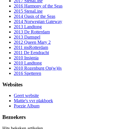
2017 StenaLine
2016 Harmony of the Seas
2015 StenaLine
2014 Oasis of the Seas
2014 Norwegian Gateway
2013 Landtong
2013 De Rotterdam
2013 Damspel
2012 Queen Mary 2
2011 msRotterdam
2011 De Eendracht
2010 Insignia
2010 Landtong
2010 Rozenburg On(w)ijs
2016 Spetteren
Websites
Geert website
Mattie's vvr plakboek
Poezie Album
Bezoekers
Hits bekeken artikelen