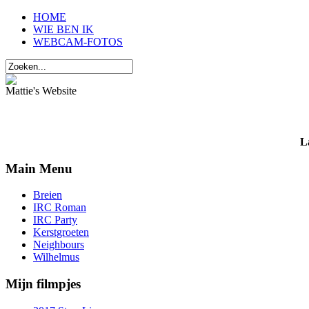
HOME
WIE BEN IK
WEBCAM-FOTOS
Mattie's Website
L
Main Menu
Breien
IRC Roman
IRC Party
Kerstgroeten
Neighbours
Wilhelmus
Mijn filmpjes