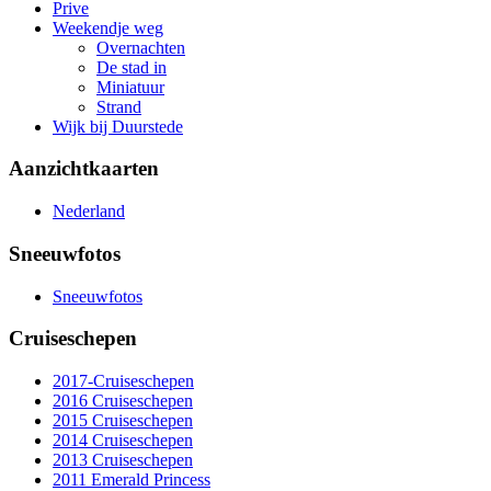
Prive
Weekendje weg
Overnachten
De stad in
Miniatuur
Strand
Wijk bij Duurstede
Aanzichtkaarten
Nederland
Sneeuwfotos
Sneeuwfotos
Cruiseschepen
2017-Cruiseschepen
2016 Cruiseschepen
2015 Cruiseschepen
2014 Cruiseschepen
2013 Cruiseschepen
2011 Emerald Princess