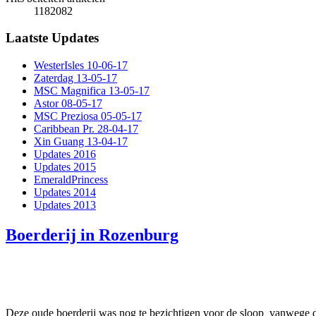
1182082
Laatste Updates
WesterIsles 10-06-17
Zaterdag 13-05-17
MSC Magnifica 13-05-17
Astor 08-05-17
MSC Preziosa 05-05-17
Caribbean Pr. 28-04-17
Xin Guang 13-04-17
Updates 2016
Updates 2015
EmeraldPrincess
Updates 2014
Updates 2013
Boerderij in Rozenburg
Deze oude boerderij was nog te bezichtigen voor de sloop vanwege 