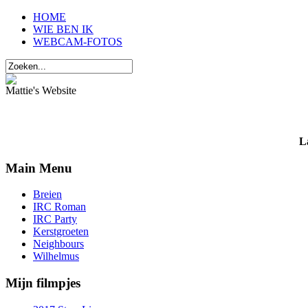
HOME
WIE BEN IK
WEBCAM-FOTOS
Mattie's Website
L
Main Menu
Breien
IRC Roman
IRC Party
Kerstgroeten
Neighbours
Wilhelmus
Mijn filmpjes