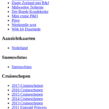
Dagje Zeeland met R&J
Midweekje Terherne
Der Boede Koudekerke
Mini cruise P&O
Prive
Weekendje weg
Wijk bij Duurstede
Aanzichtkaarten
Nederland
Sneeuwfotos
Sneeuwfotos
Cruiseschepen
2017-Cruiseschepen
2016 Cruiseschepen
2015 Cruiseschepen
2014 Cruiseschepen
2013 Cruiseschepen
2011 Emerald Princess