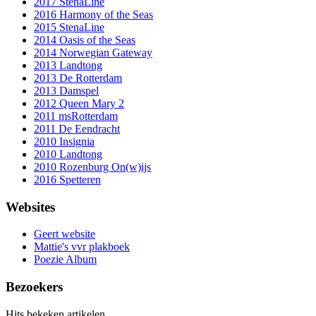
2017 StenaLine
2016 Harmony of the Seas
2015 StenaLine
2014 Oasis of the Seas
2014 Norwegian Gateway
2013 Landtong
2013 De Rotterdam
2013 Damspel
2012 Queen Mary 2
2011 msRotterdam
2011 De Eendracht
2010 Insignia
2010 Landtong
2010 Rozenburg On(w)ijs
2016 Spetteren
Websites
Geert website
Mattie's vvr plakboek
Poezie Album
Bezoekers
Hits bekeken artikelen