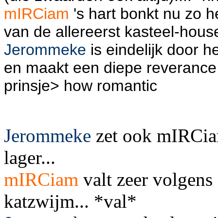
mIRCiam
's hart bonkt nu zo h
van de allereerst kasteel-hous
Jerommeke
is eindelijk door 
en maakt een diepe reverance
prinsje> how romantic
Jerommeke
zet ook mIRCiam
lager...
mIRCiam
valt zeer volgens
katzwijm... *val*