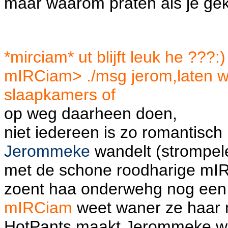
maar waarom praten als je gek
*mirciam* ut blijft leuk he ???:)
mIRCiam> ./msg jerom,laten we
slaapkamers of
op weg daarheen doen,
niet iedereen is zo romantisch i
Jerommeke
wandelt (strompele
met de schone roodharige mIR
zoent haa onderwehg nog een i
mIRCiam
weet waner ze haar 
HotPants maakt Jerommeke wak