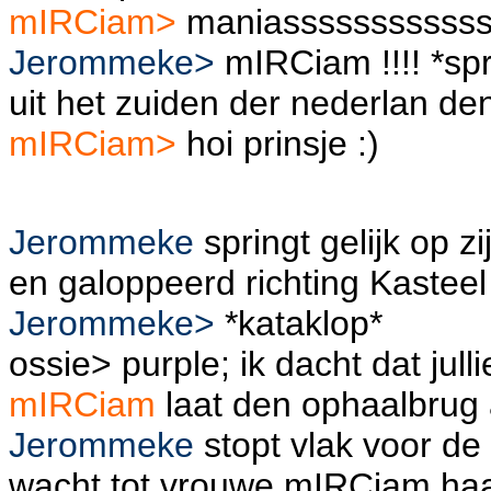
mIRCiam>
maniasssssssssssss
Jerommeke>
mIRCiam !!!! *sp
uit het zuiden der nederlan den
mIRCiam>
hoi prinsje :)
Jerommeke
springt gelijk op zi
en galoppeerd richting Kasteel
Jerommeke>
*kataklop*
ossie> purple; ik dacht dat jull
mIRCiam
laat den ophaalbrug a
Jerommeke
stopt vlak voor de
wacht tot vrouwe mIRCiam haar