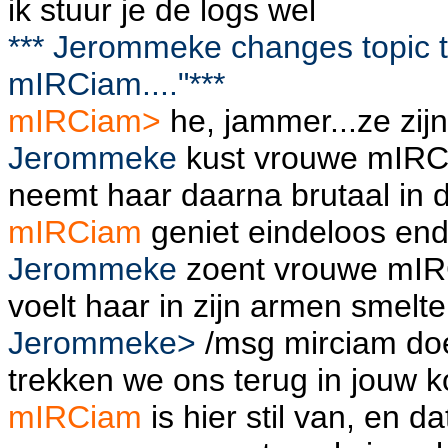
ik stuur je de logs wel
*** Jerommeke changes topic to
mIRCiam...."***
mIRCiam>
he, jammer...ze zijn
Jerommeke
kust vrouwe mIRC
neemt haar daarna brutaal in 
mIRCiam
geniet eindeloos ende
Jerommeke
zoent vrouwe mIR
voelt haar in zijn armen smelten
Jerommeke>
/msg mirciam doen
trekken we ons terug in jouw k
mIRCiam
is hier stil van, en