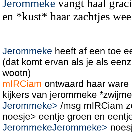
Jerommeke
vangt haal grac
en *kust* haar zachtjes weer
Jerommeke
heeft af een toe e
(dat komt ervan als je als ee
wootn)
mIRCiam
ontwaard haar ware li
kijkers van jerommeke *zwijme
Jerommeke>
/msg mIRCiam ze 
noesje> eentje groen en eentje
Jerommeke
Jerommeke
>
noesj