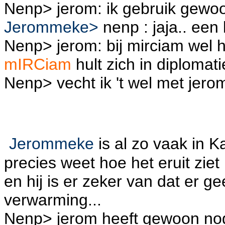
Nenp> jerom: ik gebruik gewoon
Jerommeke>
nenp : jaja.. een l
Nenp> jerom: bij mirciam wel h
mIRCiam
hult zich in diplomati
Nenp> vecht ik 't wel met jerom
Jerommeke
is al zo vaak in 
precies weet hoe het eruit ziet
en hij is er zeker van dat er gee
verwarming...
Nenp> jerom heeft gewoon nog l