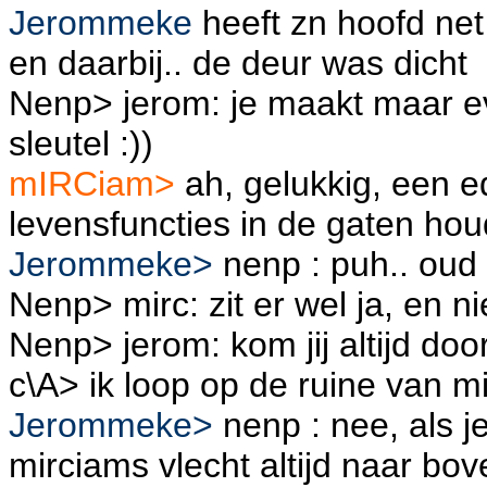
Jerommeke
heeft zn hoofd net
en daarbij.. de deur was dicht
Nenp> jerom: je maakt maar ev
sleutel :))
mIRCiam>
ah, gelukkig, een ed
levensfuncties in de gaten hou
Jerommeke>
nenp : puh.. oud 
Nenp> mirc: zit er wel ja, en nie
Nenp> jerom: kom jij altijd do
c\A> ik loop op de ruine van mi
Jerommeke>
nenp : nee, als je
mirciams vlecht altijd naar bov