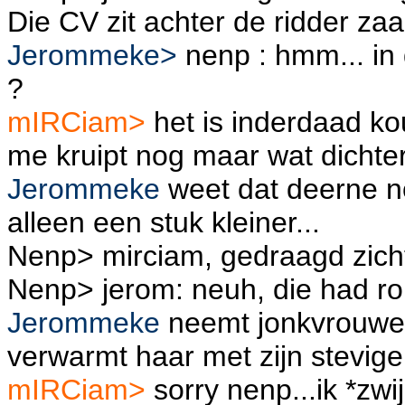
Die CV zit achter de ridder zaal
Jerommeke>
nenp : hmm... in 
?
mIRCiam>
het is inderdaad ko
me kruipt nog maar wat dichter
Jerommeke
weet dat deerne no
alleen een stuk kleiner...
Nenp> mirciam, gedraagd zicht 
Nenp> jerom: neuh, die had ro
Jerommeke
neemt jonkvrouwe 
verwarmt haar met zijn stevige
mIRCiam>
sorry nenp...ik *zw