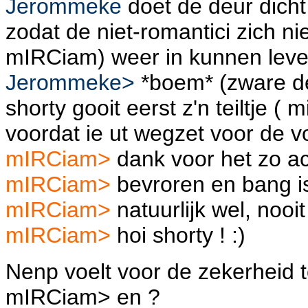
Jerommeke
doet de deur dicht
zodat de niet-romantici zich ni
mIRCiam) weer in kunnen lever
Jerommeke>
*boem* (zware d
shorty gooit eerst z'n teiltje ( m
voordat ie ut wegzet voor de vo
mIRCiam>
dank voor het zo ac
mIRCiam>
bevroren en bang is
mIRCiam>
natuurlijk wel, nooi
mIRCiam>
hoi shorty ! :)
Nenp voelt voor de zekerheid t
mIRCiam> en ?